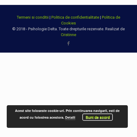
Termeni si conditii
|
Politica de confidentialitate
|
Politica de
Cookies
© 2018 - Psihologie Delta. Toate drepturile rezervate. Realizat de
Cristinne
Acest site foloseste cookie-uri. Prin continuarea navigarii, esti de
Sunt de acord
acord cu folosirea acestora.
Detalii