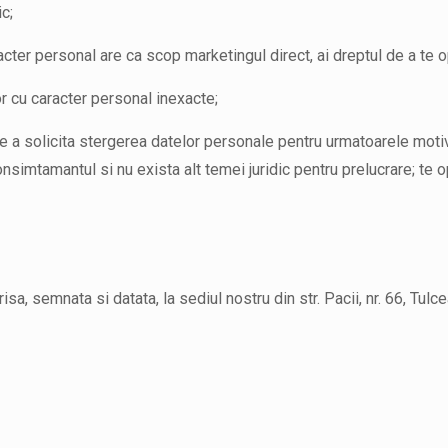
c;
acter personal are ca scop marketingul direct, ai dreptul de a te 
or cu caracter personal inexacte;
l de a solicita stergerea datelor personale pentru urmatoarele moti
onsimtamantul si nu exista alt temei juridic pentru prelucrare; te op
isa, semnata si datata, la sediul nostru din str. Pacii, nr. 66, Tulce