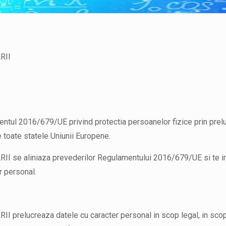
RII
ntul 2016/679/UE privind protectia persoanelor fizice prin preluc
e toate statele Uniunii Europene.
aliniaza prevederilor Regulamentului 2016/679/UE si te infor
r personal.
ucreaza datele cu caracter personal in scop legal, in scop de 