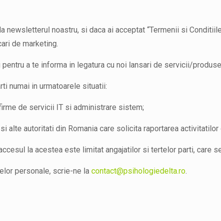
newsletterul noastru, si daca ai acceptat “Termenii si Conditiile”
cari de marketing.
 pentru a te informa in legatura cu noi lansari de servicii/produse 
rti numai in urmatoarele situatii:
firme de servicii IT si administrare sistem;
 alte autoritati din Romania care solicita raportarea activitatilo
ccesul la acestea este limitat angajatilor si tertelor parti, care s
telor personale, scrie-ne la
contact@psihologiedelta.ro
.