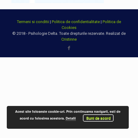
Termeni si conditii
|
Politica de confidentialitate
|
Politica de
Cookies
© 2018 - Psihologie Delta. Toate drepturile rezervate. Realizat de
Cristinne
Acest site foloseste cookie-uri. Prin continuarea navigarii, esti de
Sunt de acord
acord cu folosirea acestora.
Detalii