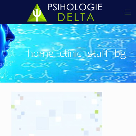
home_clinic_staff_bg