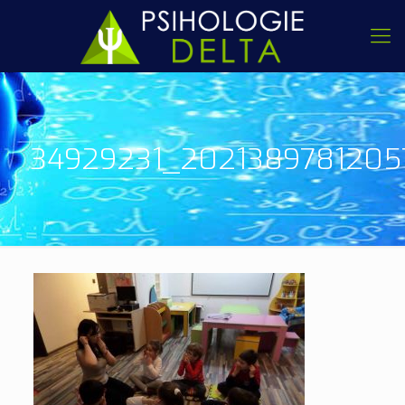
34929231_2021389781205