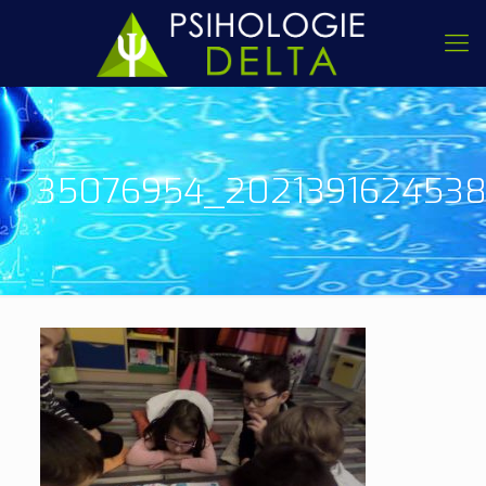
35076954_2021391624538