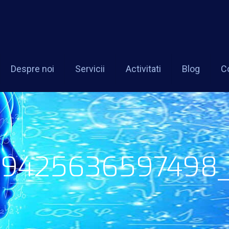
Despre noi
Servicii
Activitati
Blog
C
9425636597498_