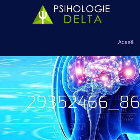
Acasă
29352466_86