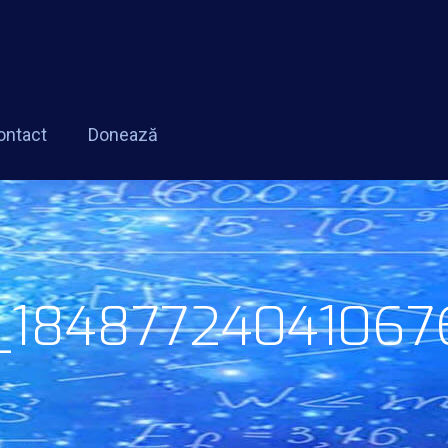
ontact
Donează
18487724041067