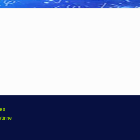
ies
stinne