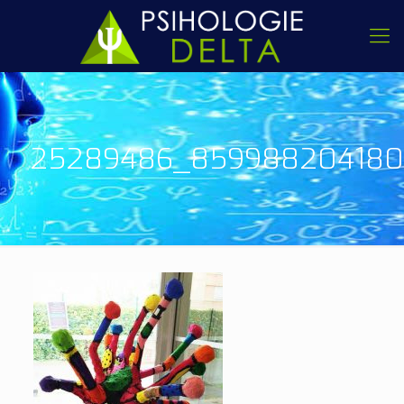
25289486_859988204180