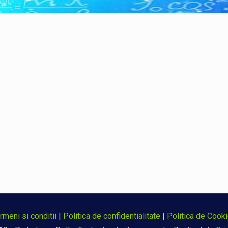
rmeni si conditii
|
Politica de confidentialitate
|
Politica de Cook