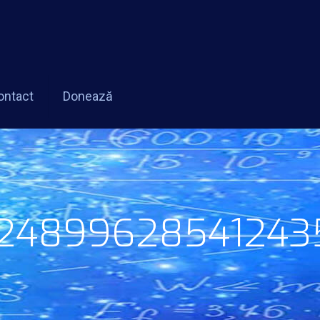
ontact
Donează
24899628541243