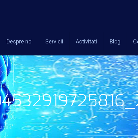
Despre noi
Servicii
Activitati
Blog
C
4532919725816_