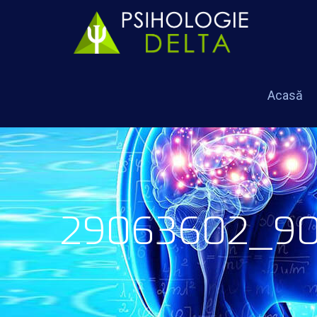
Acasă
29063602_90