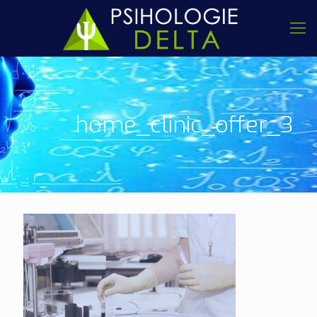
home_clinic_offer_3