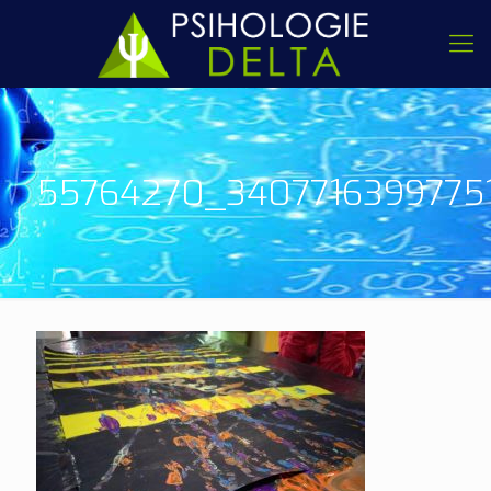
55764270_340771639977