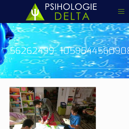
56262499_105954456090