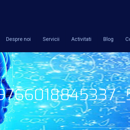
Despre noi
Servicii
Activitati
Blog
C
9766018845337_