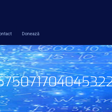
ontact
Donează
57507170404532