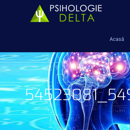
Acasă
54523081_54