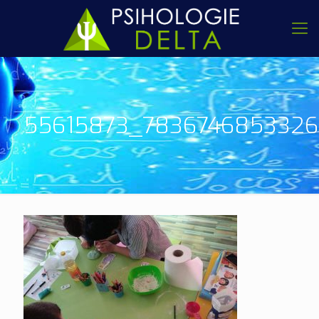
55615873_783674685332