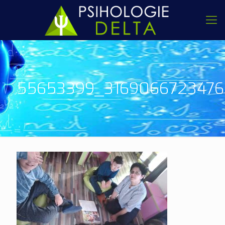
55653399_316906672347