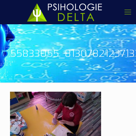
55833055_8130782123713