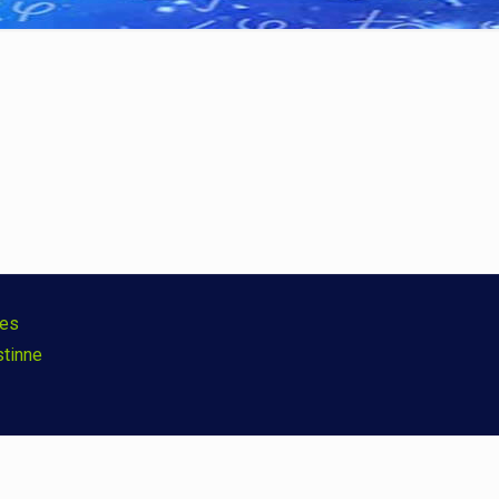
ies
stinne