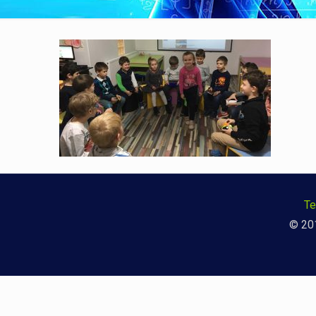
Te
© 201