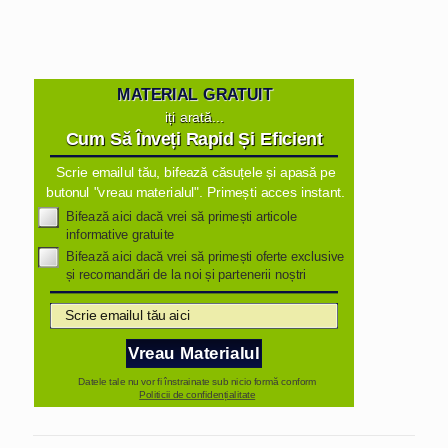
MATERIAL GRATUIT
iți arată...
Cum Să Înveți Rapid Și Eficient
Scrie emailul tău, bifează căsuțele și apasă pe
butonul "vreau materialul". Primești acces instant.
Bifează aici dacă vrei să primești articole
informative gratuite
Bifează aici dacă vrei să primești oferte exclusive
și recomandări de la noi și partenerii noștri
Vreau Materialul
Datele tale nu vor fi înstrainate sub nicio formă conform
Politicii de confidențialitate