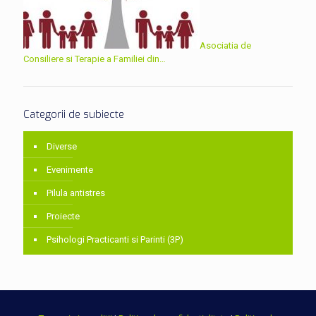
Asociatia de
Consiliere si Terapie a Familiei din…
Categorii de subiecte
Diverse
Evenimente
Pilula antistres
Proiecte
Psihologi Practicanti si Parinti (3P)