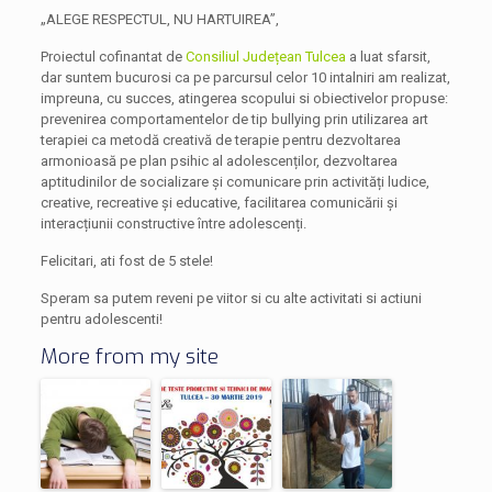
„ALEGE RESPECTUL, NU HARTUIREA”,
Proiectul cofinantat de
Consiliul Județean Tulcea
a luat sfarsit,
dar suntem bucurosi ca pe parcursul celor 10 intalniri am realizat,
impreuna, cu succes, atingerea scopului si obiectivelor propuse:
prevenirea comportamentelor de tip bullying prin utilizarea art
terapiei ca metodă creativă de terapie pentru dezvoltarea
armonioasă pe plan psihic al adolescenților, dezvoltarea
aptitudinilor de socializare și comunicare prin activități ludice,
creative, recreative și educative, facilitarea comunicării și
interacțiunii constructive între adolescenți.
Felicitari, ati fost de 5 stele!
Speram sa putem reveni pe viitor si cu alte activitati si actiuni
pentru adolescenti!
More from my site