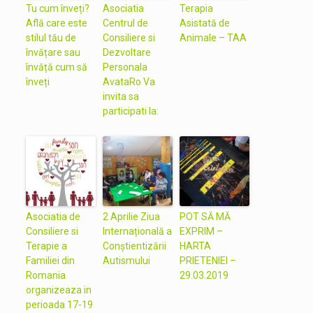
Tu cum înveți?
Asociatia
Terapia
Află care este
Centrul de
Asistată de
stilul tău de
Consiliere si
Animale – TAA
învățare sau
Dezvoltare
învăță cum să
Personala
înveți
AvataRo Va
invita sa
participati la:
Asociatia de
2 Aprilie Ziua
POT SĂ MĂ
Consiliere si
Internațională a
EXPRIM –
Terapie a
Conștientizării
HARTA
Familiei din
Autismului
PRIETENIEI –
Romania
29.03.2019
organizeaza in
perioada 17-19