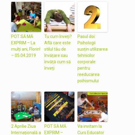
POT SĂ MĂ
Tu cum înveți?
Pasul doi:
EXPRIM – La
Află care este
Psihologii
mulți ani, Florin!
stilul tău de
susțin utilizarea
– 05.04.2019
învățare sau
tehnicilor
învăță cum să
corporale
înveți
pentru
reeducarea
psihismului
2 Aprilie Ziua
POT SĂ MĂ
Va invitam la
Internațională a
EXPRIM –
Curs Educator