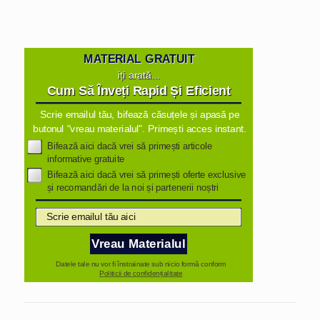
MATERIAL GRATUIT
iți arată...
Cum Să Înveți Rapid Și Eficient
Scrie emailul tău, bifează căsuțele și apasă pe
butonul "vreau materialul". Primești acces instant.
Bifează aici dacă vrei să primești articole
informative gratuite
Bifează aici dacă vrei să primești oferte exclusive
și recomandări de la noi și partenerii noștri
Vreau Materialul
Datele tale nu vor fi înstrainate sub nicio formă conform
Politicii de confidențialitate