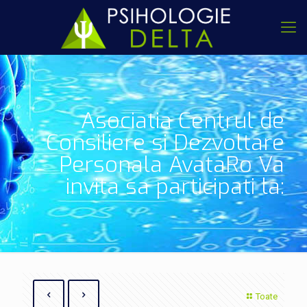
Asociatia Centrul de
Consiliere si Dezvoltare
Personala AvataRo Va
invita sa participati la:
Toate