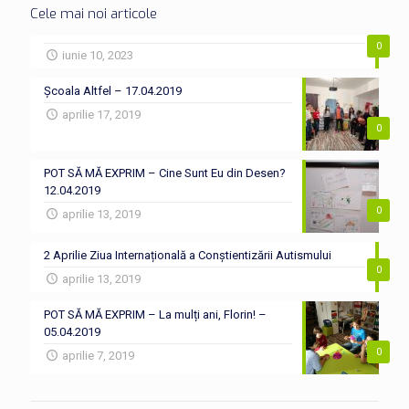
Cele mai noi articole
0
iunie 10, 2023
Școala Altfel – 17.04.2019
aprilie 17, 2019
0
POT SĂ MĂ EXPRIM – Cine Sunt Eu din Desen?
12.04.2019
0
aprilie 13, 2019
2 Aprilie Ziua Internațională a Conștientizării Autismului
0
aprilie 13, 2019
POT SĂ MĂ EXPRIM – La mulți ani, Florin! –
05.04.2019
0
aprilie 7, 2019