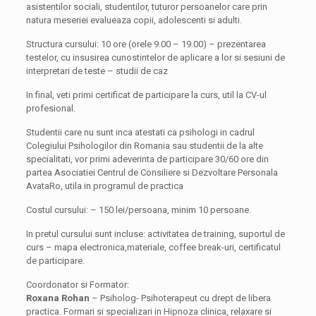
asistentilor sociali, studentilor, tuturor persoanelor care prin
natura meseriei evalueaza copii, adolescenti si adulti.
Structura cursului: 10 ore (orele 9.00 – 19.00) – prezentarea
testelor, cu insusirea cunostintelor de aplicare a lor si sesiuni de
interpretari de teste – studii de caz
In final, veti primi certificat de participare la curs, util la CV-ul
profesional.
Studentii care nu sunt inca atestati ca psihologi in cadrul
Colegiului Psihologilor din Romania sau studentii de la alte
specialitati, vor primi adeverinta de participare 30/60 ore din
partea Asociatiei Centrul de Consiliere si Dezvoltare Personala
AvataRo, utila in programul de practica
Costul cursului: – 150 lei/persoana, minim 10 persoane.
In pretul cursului sunt incluse: activitatea de training, suportul de
curs – mapa electronica,materiale, coffee break-uri, certificatul
de participare.
Coordonator si Formator:
Roxana Rohan
– Psiholog- Psihoterapeut cu drept de libera
practica. Formari si specializari in Hipnoza clinica, relaxare si