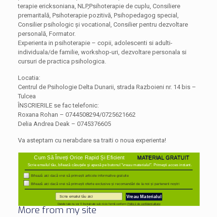
terapie ericksoniana, NLP,Psihoterapie de cuplu, Consiliere
premaritală, Psihoterapie pozitivă, Psihopedagog special,
Consilier psihologic și vocational, Consilier pentru dezvoltare
personală, Formator.
Experienta in psihoterapie – copii, adolescenti si adulti-
individuala/de familie, workshop-uri, dezvoltare personala si
cursuri de practica psihologica.
Locatia:
Centrul de Psihologie Delta Dunarii, strada Razboieni nr. 14 bis –
Tulcea
ÎNSCRIERILE se fac telefonic:
Roxana Rohan – 0744508294/0725621662
Delia Andrea Deak – 0745376605
Va asteptam cu nerabdare sa traiti o noua experienta!
Cum Să Înveți Orice Rapid Și Eficient
MATERIAL GRATUIT
Scrie emailul tău, bifează căsuțele și apasă pe butonul "vreau materialul". Primești acces instant.
Bifează aici dacă vrei să primești articole informative gratuite
Bifează aici dacă vrei să primești oferte exclusive și recomandări de la noi și partenerii noștri
Vreau Materialul
Datele tale nu vor fi înstrainate sub nicio formă conform
Politicii de confidențialitate
More from my site