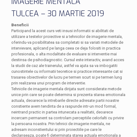
IMAGERIE MENTALA
TULCEA – 30 MARTIE 2019
Beneficii
Participand la acest curs veti insusi informatii si abilitati de
utilizare a testelor proiective si a tehnicilor de imagerie mentala,
oferindu-va posibilitatea sa completati si sa variati metodele de
intervievare, aplicand pe langa ceea ce deja folositi in practica
profesionala, o alta modalitate de evaluare si interventie mai
destinsa de psihodiagnostic. Cursul este interactiv, avand acces
la studii de caz ale trainerului, astfel va ajuta sa va imbogatiti
cunostintele cu informatii teoretice si practice interesante cat si
trasarea obiectivelor de lucru pe termen scurt si pe termen lung
prin realizarea unui program de interventie.
Tehnicile de imagerie mentala dirijata sunt considerate metode
unice prin care se poate determina si prezenta starea emotionala
actuala, deoarece la intrebarile directe adresate partii noastre
constiente avem tendinta de a raspunde intr-un mod formal,
neintrand practic in partea intunecata a realitatii, deoarece
incercam permanent sa controlam perceptiile celorlalti cu privire
la persoana noastra. Prin tehnici de imagerie mentala, ne
adresam inconstientului si prin proiectiile pe care le
declanseaza, poate fi determinata starea actuala emotionala a