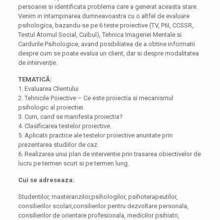
persoanei si identificata problema care a generat aceasta stare.
Venim in intampinarea dumneavoastra cu o altfel de evaluare
psihologica, bazandu-se pe 6 teste proiective (TV, P6I, CCSSR,
Testul Atomul Social, Cuibul), Tehnica Imageriei Mentale si
Cardurile Psihologice, avand posibiliatea de a obtine informatii
despre cum se poate evalua un client, dar si despre modalitatea
de intervenție.
TEMATICĂ:
1. Evaluarea Clientului
2. Tehnicile Poiective – Ce este proiectia si mecanismul
psihologic al proiectiei.
3. Cum, cand se manifesta proiectia?
4. Clasificarea testelor proiective.
5. Aplicatii practice ale testelor proiective anuntate prin
prezentarea studiilor de caz.
6. Realizarea unui plan de interventie prin trasarea obiectivelor de
lucru pe termen scurt si pe termen lung.
Cui se adreseaza:
Studentilor, masteranzilor,psihologilor, psihoterapeutilor,
consilierilor scolari,consilierilor pentru dezvoltare personala,
consilierilor de orientare profesionala, medicilor psihiatri,