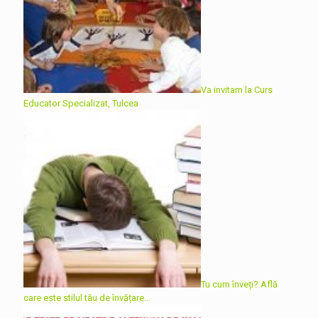
Va invitam la Curs
Educator Specializat, Tulcea
Tu cum înveți? Află
care este stilul tău de învățare…