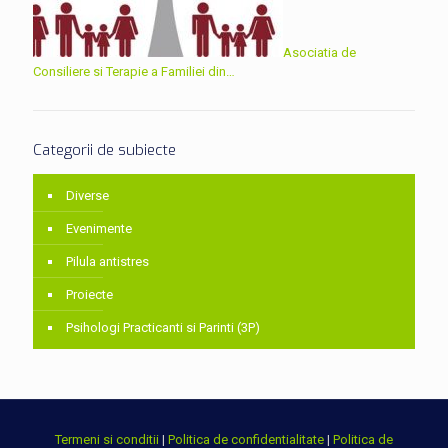
Asociatia de
Consiliere si Terapie a Familiei din…
Categorii de subiecte
Diverse
Evenimente
Pilula antistres
Proiecte
Psihologi Practicanti si Parinti (3P)
Termeni si conditii
|
Politica de confidentialitate
|
Politica de